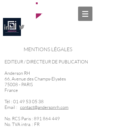
Offres
d'emploi
MENTIONS LÉGALES
EDITEUR / DIRECTEUR DE PUBLICATION
Anderson RH
66, Avenue des Champs-Elysées
75008 - PARIS
France​
Tél :
01 49 53 05 38
Email :
contact@andersonrh.com
No. RCS Paris :
891 864 449
No. TVA intra. : FR