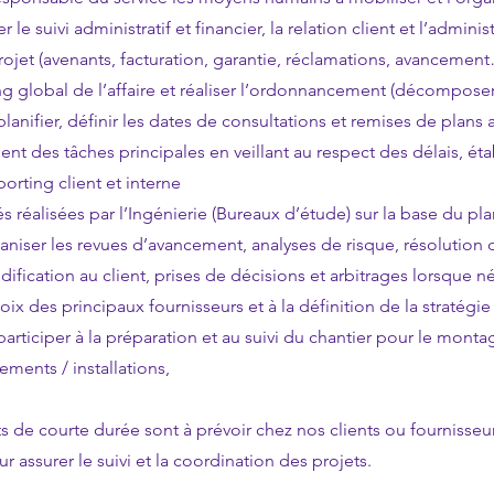
rer le suivi administratif et financier, la relation client et l’admini
rojet (avenants, facturation, garantie, réclamations, avancemen
ing global de l’affaire et réaliser l’ordonnancement (décomposer 
planifier, définir les dates de consultations et remises de plans
ent des tâches principales en veillant au respect des délais, étab
orting client et interne
ités réalisées par l’Ingénierie (Bureaux d’étude) sur la base du p
rganiser les revues d’avancement, analyses de risque, résolution
ication au client, prises de décisions et arbitrages lorsque né
hoix des principaux fournisseurs et à la définition de la stratégi
participer à la préparation et au suivi du chantier pour le monta
ments / installations,
de courte durée sont à prévoir chez nos clients ou fournisseur
ur assurer le suivi et la coordination des projets.