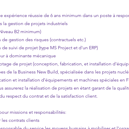
une expérience réussie de 6 ans minimum dans un poste à respon
 la gestion de projets industriels
(Niveau B2 minimum)
s de gestion des risques (contractuels etc.)
s de suivi de projet (type MS Project et d'un ERP)
eur à dominante mécanique
otage de projet (conception, fabrication, et installation d'équi
es de la Business New Build, spécialisée dans les projets nuclé
cation et installation d’équipements et machines spéciales en F
ous assurerez la réalisation de projets en étant garant de la qualit
 du respect du contrat et de la satisfaction client.
pour missions et responsabilités:
 les contrats clients
 responsable du service les moyens humains à mobiliser et l’orga