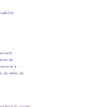
sabilité
pement)
aires de
rance et à
é, du délai, du
nisation du projet