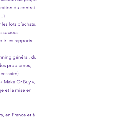
stration du contrat
t…)
les lots d’achats,
 associées
lir les rapports
lanning général, du
 des problèmes,
cessaire)
e « Make Or Buy »,
ge et la mise en
s, en France et à