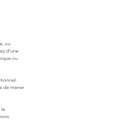
e, ou 
iez d’une 
nique ou 
ionnel. 
le de mener 
 le 
ions 