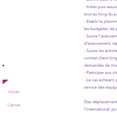
- Initier puis assu
tout au long du p
- Etablir le plann
les budgéter, les 
- Suivre l’avancem
d’avancement, rep
- Suivre les activ
contrat client (o
demandes de modif
Offres
- Participer aux c
d'emploi
- Le cas échéant, 
service des équipe
Accueil
Des déplacements 
Cabinet
l’international, po