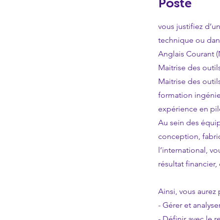
Poste
vous justifiez d’
technique ou dans
Anglais Courant 
Maitrise des outil
Maitrise des outil
formation ingéni
expérience en pil
Au sein des équip
conception, fabri
l’international, v
résultat financier,
Ainsi, vous aurez 
- Gérer et analyser
- Définir avec le